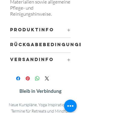
Materialien sowie allgemeine 
Pflege- und 
Reinigungshinweise.
PRODUKTINFO
Das ist ein Produktdetail. Hier können
RÜCKGABEBEDINGUNGEN
Sie Informationen zu Ihrem Produkt
hinzufügen, wie beispielsweise Größen,
Das sind Rückgabebedingungen. Hier
Materialien und Anleitungen. Dies ist
VERSANDINFO
können Sie Ihren Kunden erklären, was
der perfekte Ort, um zu beschreiben,
zu tun ist, falls diese mit dem Kauf nicht
was Ihr Produkt besonders macht und
Das sind Versandbedingungen. Hier
zufrieden sind. Klare Widerrufs- und
wie Ihre Kunden von diesem Produkt
können Sie Ihre Kunden über Versand,
Rückgabebedingungen sind rechtlich
profitieren können.
Verpackung und Porto informieren.
vorgeschrieben und sind eine gute
Klare Versandbedingungen sind eine
Möglichkeit das Vertrauen Ihrer
Bleib in Verbindung
gute Möglichkeit, um das Vertrauen der
Kunden zu gewinnen.
Kunden in Ihren Online-Shop zu
stärken. Hier können Sie zeigen, dass
Neue Kurspläne, Yoga Inspirationen,
Ihr Shop seriös und zuverlässig ist.
Termine für Retreats und Mindful-