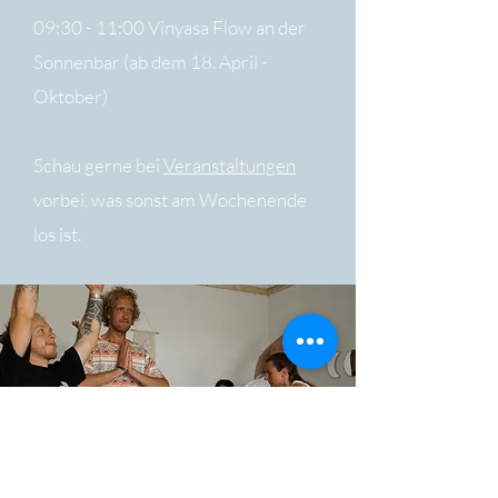
09:30 - 11:00 Vinyasa Flow an der
Sonnenbar (ab dem 18. April -
Oktober)​​​​​
Schau gerne bei
Veranstaltungen
vorbei, was sonst am Wochenende
los ist.