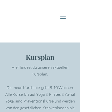
Kursplan
Hier findest du unseren aktuellen
Kursplan.
Der neue Kursblock geht 8-10 Wochen.
Alle Kurse, bis auf Yoga & Pilates & Aerial
Yoga, sind Präventionskurse und werden
von den gesetzlichen Krankenkassen bis