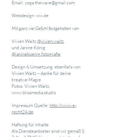
Email:
yoga.thewave@gmail.com
Webdesign: wix.de
Mit ganz viel Gefühl festgehalten von
Vivien Waitz
@vivien.waitz
und Janine König
@janinekoenig.fotografie
Design & Umsetzung: ebenfalls von
Vivien Waitz – danke für deine
kreative Magie
Fotos:
Vivien Waitz,
www.blissmedia.studio
Impressum Quelle:
http://www.e-
recht24.de
Haftung für Inhalte
Als Diensteanbieter sind wir gemäß §