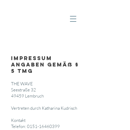
Impressum
Angaben gemäß §
5 TMG
THE WAVE
Seestraße 32
49459 Lembruch
Vertreten durch Katharina Kudrisch
Kontakt
Telefon:
0151-16460399