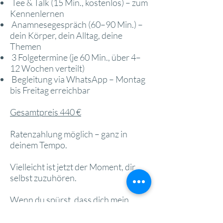
Tee & Talk (15 Min., kostenlos) – zum
Kennenlernen
Anamnesegespräch (60–90 Min.) –
dein Körper, dein Alltag, deine
Themen
3 Folgetermine (je 60 Min., über 4–
12 Wochen verteilt)
Begleitung via WhatsApp – Montag
bis Freitag erreichbar
Gesamtpreis 440 €
Ratenzahlung möglich – ganz in
deinem Tempo.
Vielleicht ist jetzt der Moment, dir
selbst zuzuhören.
Wenn du spürst, dass dich mein
Angebot anspricht, melde dich gern
bei mir: