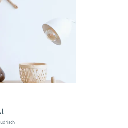
t
udrisch