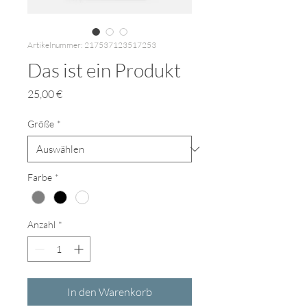
Artikelnummer: 217537123517253
Das ist ein Produkt
Preis
25,00 €
Größe
*
Farbe
*
Anzahl
*
In den Warenkorb