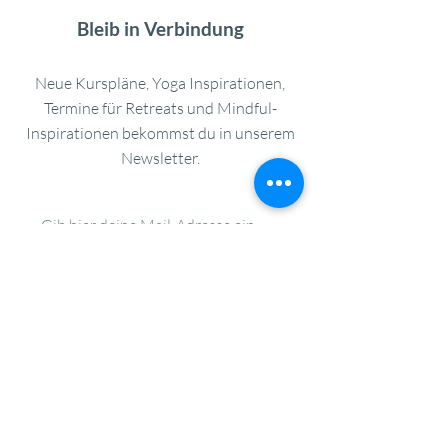
Bleib in Verbindung
Neue Kurspläne, Yoga Inspirationen,
Termine für Retreats und Mindful-
Inspirationen bekommst du in unserem
Newsletter.
Jetzt anmelden
© 2025 by THE WAVE //
Datenschutz
Impressum
AGB
THE WAVE STUDIO