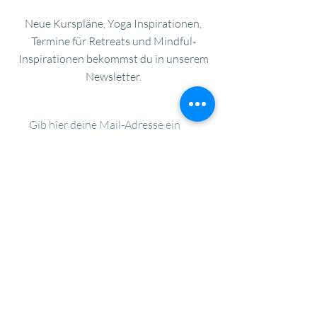
deaktiviere ganz einfach den Titel
Medien aus deiner Bibliothek hinzu
unter „Info anzeigen“.
Neue Kurspläne, Yoga Inspirationen,
und speichere dies.
Termine für Retreats und Mindful-
Inspirationen bekommst du in unserem
Newsletter.
Jetzt anmelden
© 2025 by THE WAVE //
Datenschutz
Impressum
AGB
THE WAVE STUDIO
Katharina Kudrisch